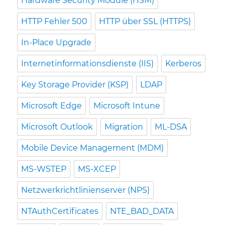
Hardware Security Module (HSM)
HTTP Fehler 500
HTTP über SSL (HTTPS)
In-Place Upgrade
Internetinformationsdienste (IIS)
Kerberos
Key Storage Provider (KSP)
LDAP
Microsoft Edge
Microsoft Intune
Microsoft Outlook
Migration
ML-DSA
Mobile Device Management (MDM)
MS-WSTEP
MS-XCEP
Netzwerkrichtlinienserver (NPS)
NTAuthCertificates
NTE_BAD_DATA