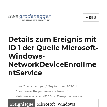
MENÜ
Uwe Gradenegger
Details zum Ereignis mit
ID 1 der Quelle Microsoft-
Windows-
NetworkDeviceEnrollme
ntService
Autor
Veröffentlicht
Kategorien
Uwe Gradenegger
September 2020
am
Ereignisse
,
Registrierungsdienst für
Schlagwörter
Netzwerkgeräte (NDES)
Ereignisanzeige
Ereignisque
Microsoft-Windows-