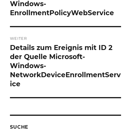
Windows-
EnrollmentPolicyWebService
WEITER
Details zum Ereignis mit ID 2
Nächster
Beitrag:
der Quelle Microsoft-
Windows-
NetworkDeviceEnrollmentServ
ice
SUCHE