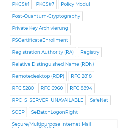
PKCS#1
PKCS#7
Policy Modul
Post-Quantum-Cryptography
Private Key Archivierung
PSCertificateEnrollment
Registration Authority (RA)
Registry
Relative Distinguished Name (RDN)
Remotedesktop (RDP)
RFC 2818
RFC 5280
RFC 6960
RFC 8894
RPC_S_SERVER_UNAVAILABLE
SafeNet
SCEP
SeBatchLogonRight
Secure/Multipurpose Internet Mail