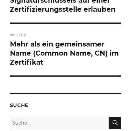
Signaturschlüssels auf einer
Zertifizierungsstelle erlauben
WEITER
Mehr als ein gemeinsamer
Nächster
Beitrag:
Name (Common Name, CN) im
Zertifikat
SUCHE
SU
Suche
nach: