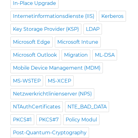
In-Place Upgrade
Internetinformationsdienste (IIS)
Kerberos
Key Storage Provider (KSP)
LDAP
Microsoft Edge
Microsoft Intune
Microsoft Outlook
Migration
ML-DSA
Mobile Device Management (MDM)
MS-WSTEP
MS-XCEP
Netzwerkrichtlinienserver (NPS)
NTAuthCertificates
NTE_BAD_DATA
PKCS#1
PKCS#7
Policy Modul
Post-Quantum-Cryptography