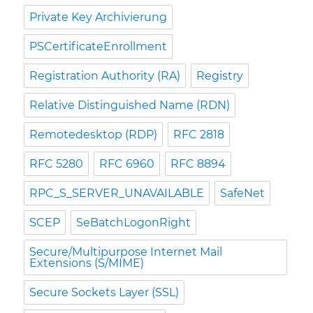
Private Key Archivierung
PSCertificateEnrollment
Registration Authority (RA)
Registry
Relative Distinguished Name (RDN)
Remotedesktop (RDP)
RFC 2818
RFC 5280
RFC 6960
RFC 8894
RPC_S_SERVER_UNAVAILABLE
SafeNet
SCEP
SeBatchLogonRight
Secure/Multipurpose Internet Mail
Extensions (S/MIME)
Secure Sockets Layer (SSL)