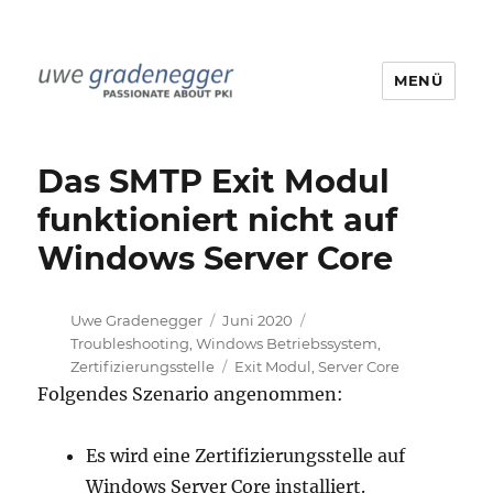
MENÜ
Uwe Gradenegger
Das SMTP Exit Modul
funktioniert nicht auf
Windows Server Core
Autor
Veröffentlicht
Kategorien
Uwe Gradenegger
Juni 2020
am
Troubleshooting
,
Windows Betriebssystem
,
Schlagwörter
Zertifizierungsstelle
Exit Modul
,
Server Core
Folgendes Szenario angenommen:
Es wird eine Zertifizierungsstelle auf
Windows Server Core installiert.